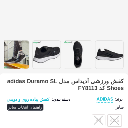
کفش ورزشی آدیداس مدل adidas Duramo SL
Shoes کد FY8113
ADIDAS
کفش پیاده روی و دویدن
برند:
دسته بندی:
سایز
راهنمای انتخاب سایز
44
42.5