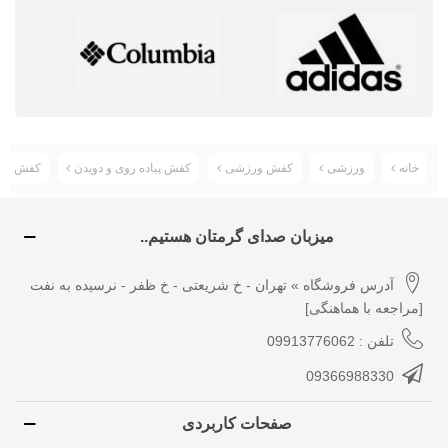
خانه
ورزشی
کفش ورزشی
کفش پیاده روی و دویدن
کفش ورزشی آدیداس 
میزبان صدای گرمتان هستیم..
آدرس فروشگاه » تهران - خ شریعتی - خ ظفر - نرسیده به نفت
[مراجعه با هماهنگی]
تلفن : 09913776062
09366988330
صفحات کاربردی