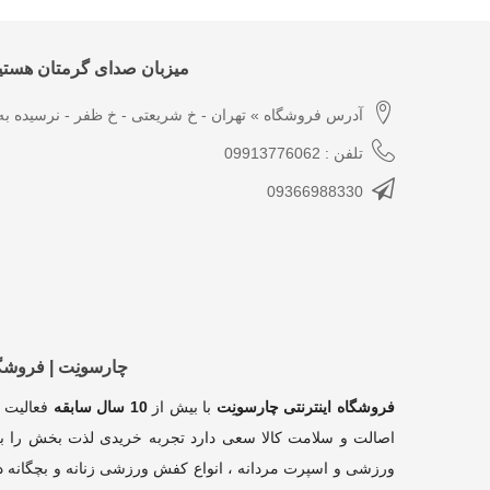
میزبان صدای گرمتان هستیم
آدرس فروشگاه » تهران - خ شریعتی - خ ظفر - نرسیده به 
تلفن : 09913776062
09366988330
چارسونِت | فروش
فروشگاه اینترنتی چارسونِت
با بیش از
10 سال سابقه
فعالیت 
اصالت و سلامت کالا سعی دارد تجربه خریدی لذت بخش را بر
ورزشی و اسپرت مردانه ، انواع کفش ورزشی زنانه و بچگانه در