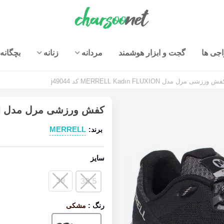
جی ها
گجت و ابزار هوشمند
مردانه
زنانه
بچگانه
ش ورزشی مرل مدل MERRELL Kadın FLUXION کد j49044
کفش ورزشی مرل مدل MERRELL Kadın FLUXION کد j49044
MERRELL
برند:
سایز
39
38.5
رنگ
:
مشکی
مشکی