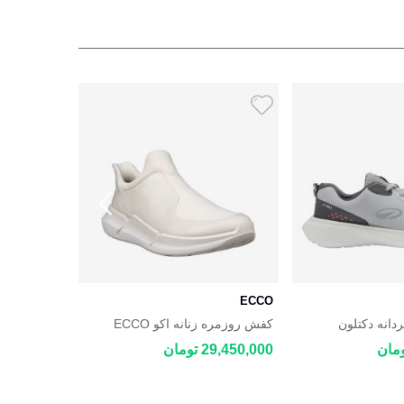
ECCO
ECCO
انه دکتلون
کفش روزمره زنانه اکو ECCO
BYWAY 2.0
Biom 2.2
DECATHL
29,450,000 تومان
34,100,000 توم