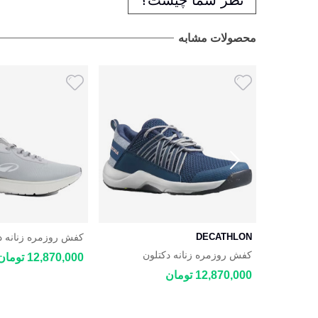
محصولات مشابه
DECATHLON
کفش روزمره زنانه د
 JOGFLOW 100.1
ن رانینگ
کفش روزمره زنانه دکتلون
12,870,000 تومان
DECATHLON NH500 Fresh
12,870,000 تومان