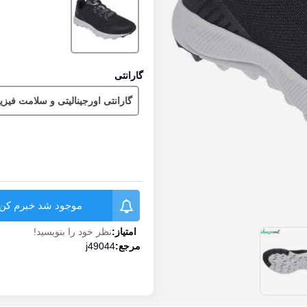
گارانتی
گارانتی اورجینالیتی و سلامت فیز
موجود شد خبرم کن
امتیاز:
نظر خود را بنویسید!
مرجع:
j49044