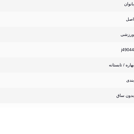
بانوان
اصل
ورزشی
j49044
بهاره / تابستانه
بندی
بدون ساق