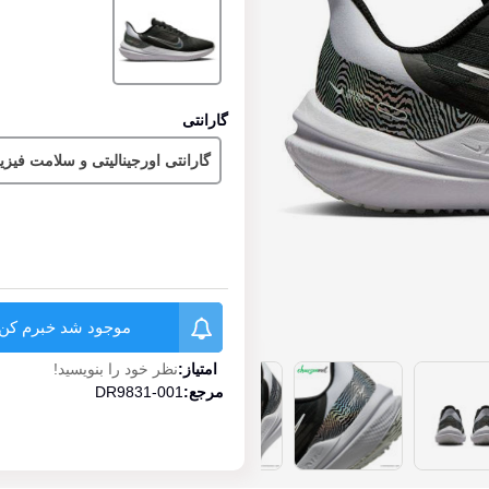
گارانتی
گارانتی اورجینالیتی و سلامت فیز
موجود شد خبرم کن
امتیاز:
نظر خود را بنویسید!
مرجع:
DR9831-001