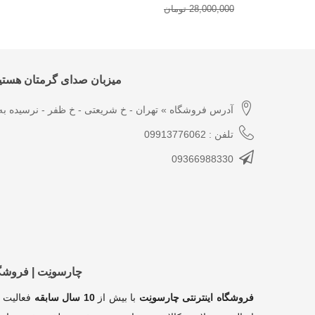
28,000,000 تومان
میزبان صدای گرمتان هستیم
آدرس فروشگاه » تهران - خ شریعتی - خ ظفر - نرسیده به 
تلفن : 09913776062
09366988330
چارسونِت | فروش
فروشگاه اینترنتی چارسونِت
با بیش از
10 سال سابقه
فعالیت 