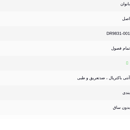
بانوان
اصل
DR9831-001
تمام فصول
آنتی باکتریال ، ضدتعریق و طبی
بندی
بدون ساق