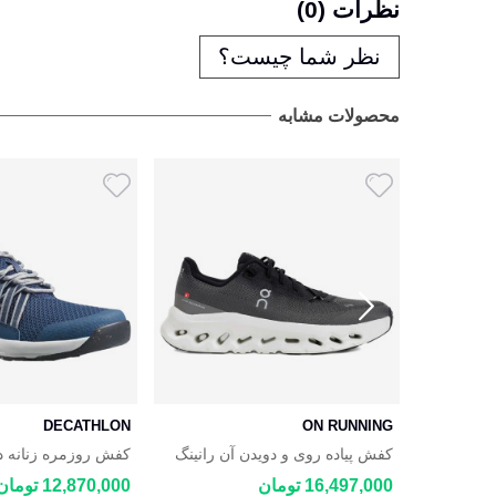
نظرات (0)
نظر شما چیست؟
محصولات مشابه
DECATHLON
ON RUNNING
ش چرمی مردانه اکو ECCO Soft
کفش پیاده روی و دویدن آن رانینگ
کفش روزمره زنانه د
LON NH500 Fresh
On CloudTilt
16,497,000 تومان
12,870,000 تومان