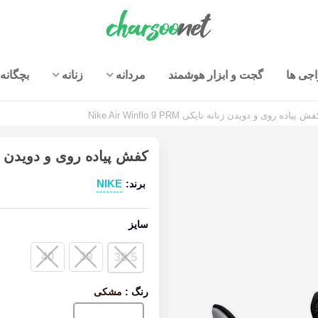
جی ها
گجت و ابزار هوشمند
مردانه
زنانه
بچگانه
ش پیاده روی و دویدن زنانه نایکی Nike Air Winflo 9 PRM
کفش پیاده روی و دویدن زنانه نایکی  PRM
NIKE
برند:
سایز
40
39
38.5
رنگ
:
مشکی
مشکی