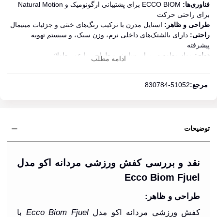
فناوری‌ها:
ECCO BIOM برای پشتیبانی ارگونومیک و Natural Motion
برای راحتی حرکت
طراحی و ظاهر:
استایل مدرن با ترکیب رنگ‌های خنثی و جزئیات مینیمال
راحتی:
دارای بالشتک‌های داخلی نرم، وزن سبک، و سیستم تهویه
پیشرفته
دوام:
مواد مقاوم در برابر سایش و طراحی با عمر طولانی
ادامه مطلب
کاربرد:
ایده‌آل برای پیاده‌روی طولانی، ورزش‌های سبک و فعالیت‌های
روزمره
مرجع:
830784-51052
سایر ویژگی‌ها:
ضد لغزش، مناسب برای شرایط آب و هوایی مختلف،
انعطاف‌پذیری بالا
توضیحات
نقد و بررسی کفش ورزشی مردانه اکو مدل
Ecco Biom Fjuel
طراحی و ظاهر:
کفش ورزشی مردانه اکو مدل
Ecco Biom Fjuel
با