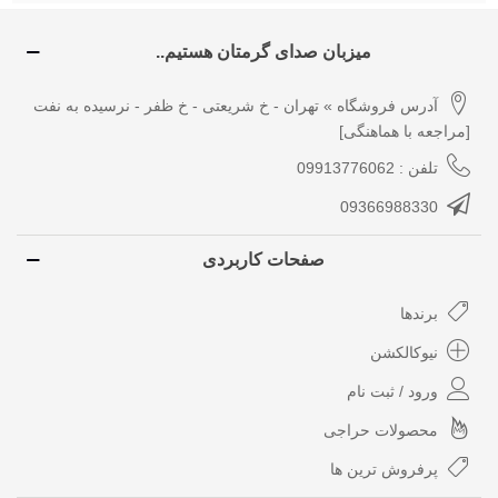
میزبان صدای گرمتان هستیم..
آدرس فروشگاه » تهران - خ شریعتی - خ ظفر - نرسیده به نفت
[مراجعه با هماهنگی]
تلفن : 09913776062
09366988330
صفحات کاربردی
برندها
نیوکالکشن
ورود / ثبت نام
محصولات حراجی
پرفروش ترین ها