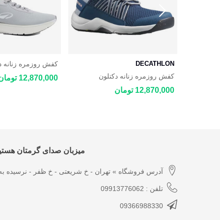
DECATHLON
کفش روزمره زنانه د
 JOGFLOW 100.1
ن رانینگ
کفش روزمره زنانه دکتلون
12,870,000 تومان
DECATHLON NH500 Fresh
12,870,000 تومان
میزبان صدای گرمتان هستیم
آدرس فروشگاه » تهران - خ شریعتی - خ ظفر - نرسیده به 
تلفن : 09913776062
09366988330