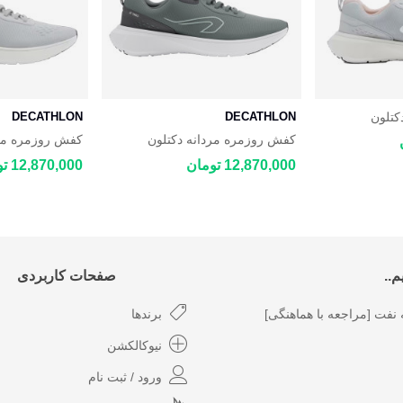
کتلون
DECATHLON
DECATHLON
DECATHLON
کفش روزمره مردانه دکتلون
کفش روزمره مرد
ON JOGFLOW
DECATHLON JOGFLOW 100.1
12,870,000 تومان
12,870,000 تومان
..
صفحات کاربردی
نفت [مراجعه با هماهنگی]
برندها
نیوکالکشن
ورود / ثبت نام