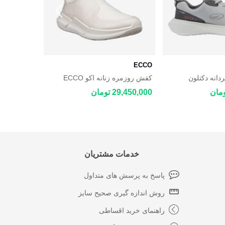
ECCO
ECCO
انه دکتلون
کفش روزمره زنانه اکو ECCO
BYWAY 2.0
Biom 2.2
DECATHL
29,450,000 تومان
34,100,000 توم
خدمات مشتریان
پاسخ به پرسش های متداول
روش اندازه گیری صحیح سایز
راهنمای خرید اقساطی