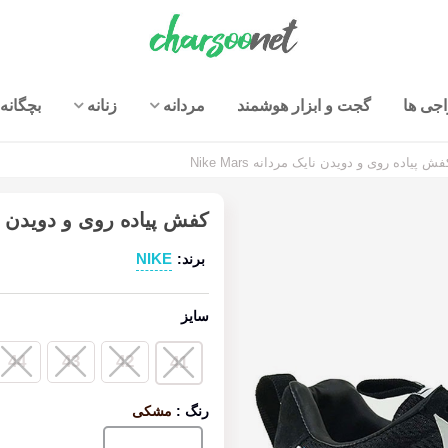
جی ها
گجت و ابزار هوشمند
مردانه
زنانه
بچگانه
فش پیاده روی و دویدن نایک مردانه Nike Mars
کفش پیاده روی و دویدن نایک مر
NIKE
برند:
سایز
44
43
42
41
رنگ
:
مشکی
مشکی