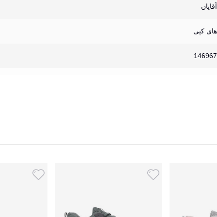
آقایان
های کپی
146967