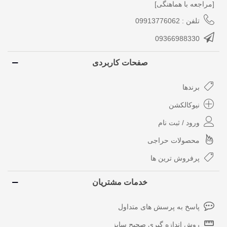
[مراجعه با هماهنگی]
تلفن : 09913776062
09366988330
صفحات کاربردی
برندها
نیوکالکشن
ورود / ثبت نام
محصولات حراجی
پرفروش ترین ها
خدمات مشتریان
پاسخ به پرسش های متداول
روش اندازه گیری صحیح سایز