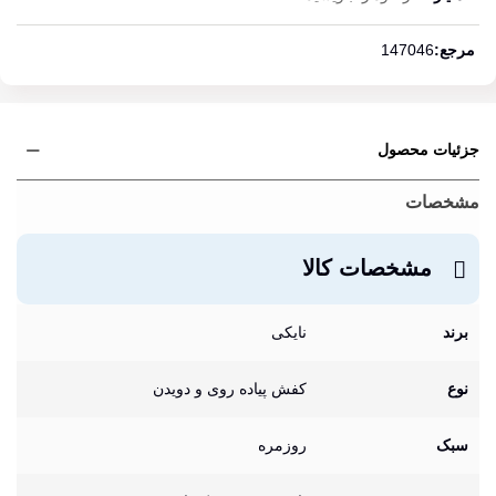
ادامه مطلب
مرجع:
147046
جزئیات محصول
مشخصات
مشخصات کالا
برند
نایکی
نوع
کفش پیاده روی و دویدن
سبک
روزمره