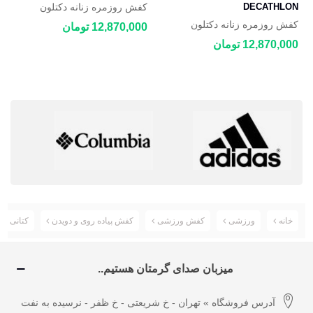
DECATHLON
کفش روزمره زنانه دکتلون
DECATHLON JOGFLOW
کفش روزمره زنانه دکتلون
12,870,000 تومان
100.1
DECATHLON NH500 Fresh
12,870,000 تومان
خانه
ورزشی
کفش ورزشی
کفش پیاده روی و دویدن
کتانی اسپرت نایک
میزبان صدای گرمتان هستیم..
آدرس فروشگاه » تهران - خ شریعتی - خ ظفر - نرسیده به نفت