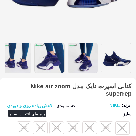
کتانی اسپرت نایک مدل Nike air zoom
superrep
NIKE
کفش پیاده روی و دویدن
برند:
دسته بندی:
سایز
راهنمای انتخاب سایز
43
42
41
40
39
38
37