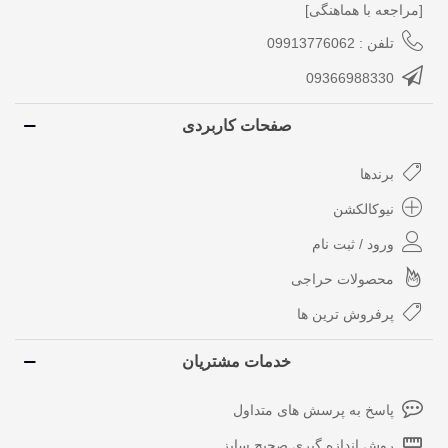
[مراجعه با هماهنگی]
تلفن : 09913776062
09366988330
صفحات کاربردی
برندها
نیوکالکشن
ورود / ثبت نام
محصولات حراجی
پرفروش ترین ها
خدمات مشتریان
پاسخ به پرسش های متداول
روش اندازه گیری صحیح سایز