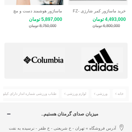
خرید ماساژور کمر شارژی FZ-
ماساژور هوشمند دست و مچ
102 گرمایشی 10 وات با 9
دست شارژی YT-2502
4,493,000 تومان
5,897,000 تومان
حالت ویبره
6,800,000 تومان
8,750,000 تومان
خانه
ورزشی
لوازم ورزشی
طناب ورزشی شماره انداز دارای کیلومت
میزبان صدای گرمتان هستیم..
آدرس فروشگاه » تهران - خ شریعتی - خ ظفر - نرسیده به نفت