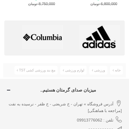
حالت ویبره
6,800,000 تومان
8,750,000 تومان
خانه
ورزشی
لوازم ورزشی
مچ بند ورزشی کشی TST
میزبان صدای گرمتان هستیم..
آدرس فروشگاه » تهران - خ شریعتی - خ ظفر - نرسیده به نفت
[مراجعه با هماهنگی]
تلفن : 09913776062