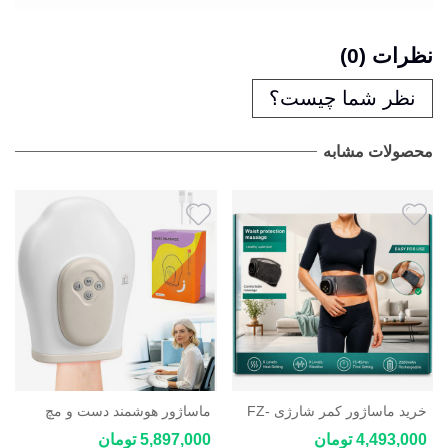
نظرات (0)
نظر شما چیست؟
محصولات مشابه
خرید ماساژور کمر شارژی FZ-
ماساژور هوشمند دست و مچ
102 گرمایشی 10 وات با 9
دست شارژی YT-2502
4,493,000 تومان
5,897,000 تومان