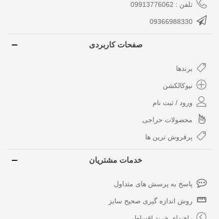
تلفن : 09913776062
09366988330
صفحات کاربردی
برندها
نیوکالکشن
ورود / ثبت نام
محصولات حراجی
پرفروش ترین ها
خدمات مشتریان
پاسخ به پرسش های متداول
روش اندازه گیری صحیح سایز
راهنمای خرید اقساطی