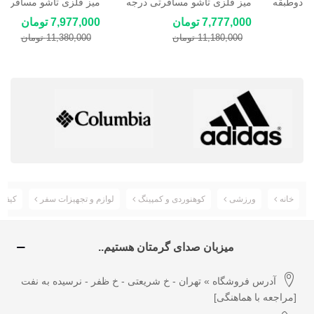
لانچ باکس برقی ۲ لیتری دوطبقه
میز فلزی تاشو مسافرتی درجه
200وات Cooking Lunch Box 4
یک وارداتی رنگ مشکی
3,797,000 تومان
7,777,000 تومان
liner
4,980,000 تومان
11,180,000 تومان
خانه
ورزشی
کوهنوردی و کمپینگ
لوازم و تجهیزات سفر
کیف ک
میزبان صدای گرمتان هستیم..
آدرس فروشگاه » تهران - خ شریعتی - خ ظفر - نرسیده به نفت
[مراجعه با هماهنگی]