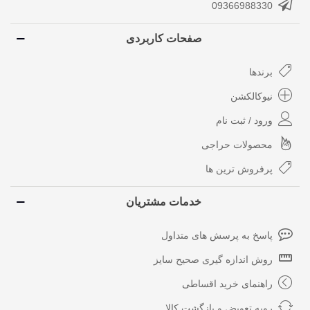
09366988330
صفحات کاربردی
برندها
نیوکالکشن
ورود / ثبت نام
محصولات حراجی
پرفروش ترین ها
خدمات مشتریان
پاسخ به پرسش های متداول
روش اندازه گیری صحیح سایز
راهنمای خرید اقساطی
رویه تعویض و بازگشت کالا