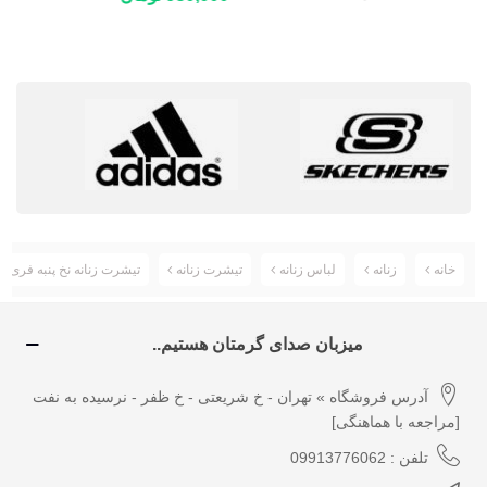
خانه
زنانه
لباس زنانه
تیشرت زنانه
تیشرت زنانه نخ پنبه فری سایز2
میزبان صدای گرمتان هستیم..
آدرس فروشگاه » تهران - خ شریعتی - خ ظفر - نرسیده به نفت
[مراجعه با هماهنگی]
تلفن : 09913776062