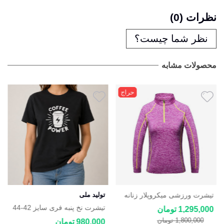
نظرات (0)
نظر شما چیست؟
محصولات مشابه
حراج
تیشرت ورزشی میکروپلار زنانه
تولید ملی
نیم زیپ جک ولف اسکین Jack-
تیشرت نخ پنبه فری سایز 42-44
1,295,000 تومان
wolfskin
1,800,000 تومان
980,000 تومان