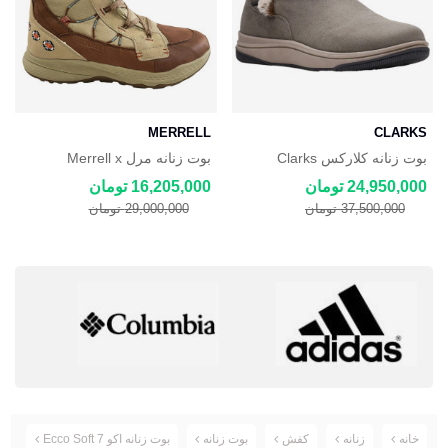
MERRELL
CLARKS
بوت زنانه کلارکس Clarks
بوت زنانه مرل Merrell x
Jordan Ann Craig Bravada 2
Cloudsteppers Faux Fur Slip-
24,950,000 تومان
16,205,000 تومان
Thermo
On
37,500,000 تومان
29,000,000 تومان
خانه
زنانه
کفش
بوت زنانه
بوت زنانه اکو Ecco Soft 7