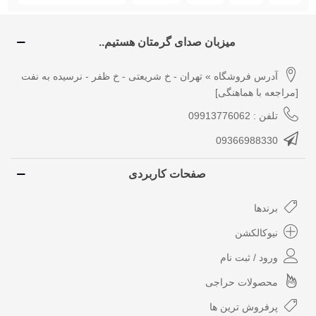
میزبان صدای گرمتان هستیم..
آدرس فروشگاه » تهران - خ شریعتی - خ ظفر - نرسیده به نفت
[مراجعه با هماهنگی]
تلفن : 09913776062
09366988330
صفحات کاربردی
برندها
نیوکالکشن
ورود / ثبت نام
محصولات حراجی
پرفروش ترین ها