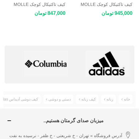
کیف تاکتیکال کوچک MOLLE
کیف تاکتیکال کوچک MOLLE
مدل ZhaoCo
مدل ZhaoCo
945,000 تومان
847,000 تومان
خانه
زنانه
کیف زنانه
دستی و دوشی
کیف دوشی آدیداس adidas
میزبان صدای گرمتان هستیم..
آدرس فروشگاه » تهران - خ شریعتی - خ ظفر - نرسیده به نفت