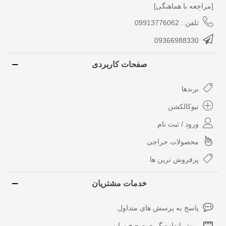
[مراجعه با هماهنگی]
تلفن : 09913776062
09366988330
صفحات کاربردی
برندها
نیوکالکشن
ورود / ثبت نام
محصولات حراجی
پرفروش ترین ها
خدمات مشتریان
پاسخ به پرسش های متداول
روش اندازه گیری صحیح سایز