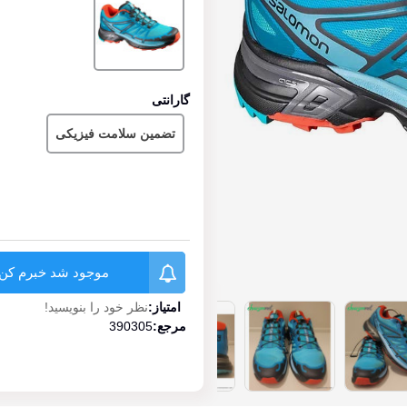
گارانتی
تضمین سلامت فیزیکی
موجود شد خبرم کن
امتیاز:
نظر خود را بنویسید!
مرجع:
390305