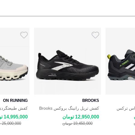
ON RUNNING
BROOKS
داس ترکس
کفش تریل رانینگ بروکس Brooks
کفش طبیعتگردی 
Cascadia مشکی
Low Waterproof
12,950,000 تومان
14,995,000 تومان
19,450,000 تومان
25,000,000 تومان