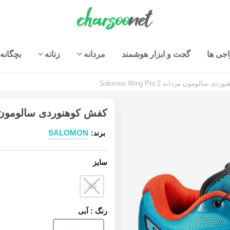
جی ها
گجت و ابزار هوشمند
مردانه
زنانه
بچگانه
سالومون مردانه Salomon Wing Pro 2
کفش کوهنوردی سالومون مردانه g Pro 2
SALOMON
برند:
سایز
44
رنگ
:
آبی
آبی