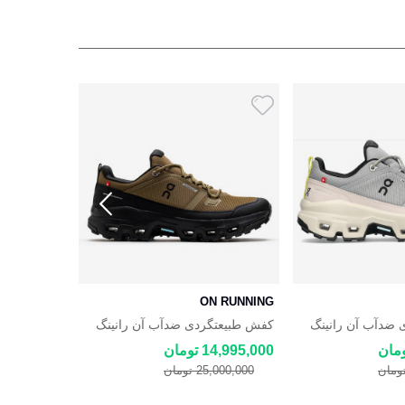
BROOKS
ON RUNNING
ضدآب آن رانینگ
کفش طبیعتگردی ضدآب آن رانینگ
Cascadia
On Cloudrock 2 Low Waterproof
On Cloudrock 2 
14,995,000 تومان
12,500,000 توم
25,000,000 تومان
19,500,000 