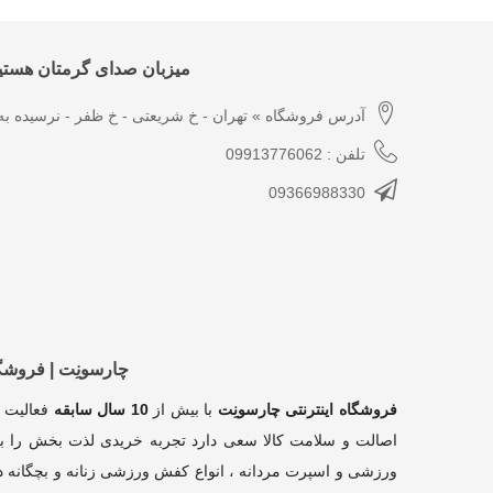
میزبان صدای گرمتان هستیم
آدرس فروشگاه » تهران - خ شریعتی - خ ظفر - نرسیده به 
تلفن : 09913776062
09366988330
چارسونِت | فروش
فروشگاه اینترنتی چارسونِت
با بیش از
10 سال سابقه
فعالیت 
اصالت و سلامت کالا سعی دارد تجربه خریدی لذت بخش را بر
ورزشی و اسپرت مردانه ، انواع کفش ورزشی زنانه و بچگانه در