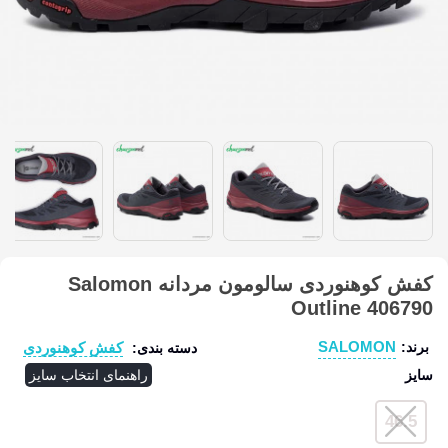
کفش کوهنوردی سالومون مردانه Salomon
Outline 406790
SALOMON
کفش کوهنوردی
برند:
دسته بندی:
سایز
راهنمای انتخاب سایز
46.5