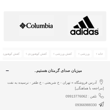
خانه
ورزشی
کفش ورزشی
کفش کوهنوردی
کفش کوهنوردی سالومون مردا
میزبان صدای گرمتان هستیم..
آدرس فروشگاه » تهران - خ شریعتی - خ ظفر - نرسیده به نفت
[مراجعه با هماهنگی]
تلفن : 09913776062
09366988330