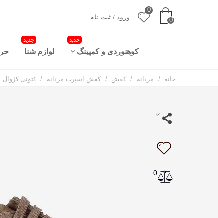
0
ورود / ثبت نام
0
جدید
جدید
کوهنوردی و کمپینگ
لوازم شنا
حرا
خانه
/
مردانه
/
کفش
/
کفش اسپرت مردانه
/
کتونی کژوال Caterpillar Beck
0