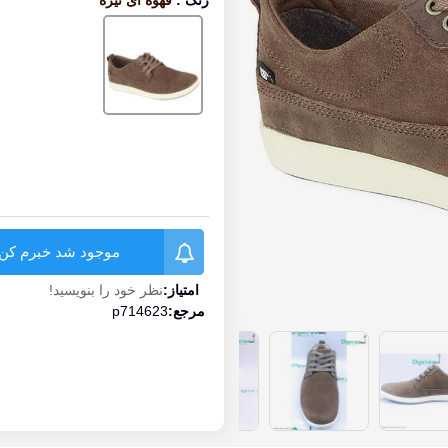
رنگ
:
قهوه ای تیره
قهوه
ای
تیره
موجود شد خبرم کن
امتیاز:
نظر خود را بنویسید!
مرجع:
p714623