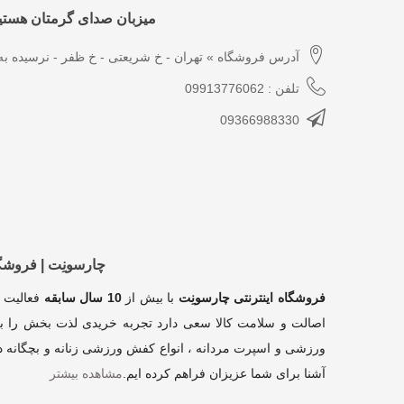
میزبان صدای گرمتان هستیم
آدرس فروشگاه » تهران - خ شریعتی - خ ظفر - نرسیده به 
تلفن : 09913776062
09366988330
چارسونِت | فروش
فروشگاه اینترنتی چارسونِت
با بیش از
10 سال سابقه
فعالیت 
اصالت و سلامت کالا سعی دارد تجربه خریدی لذت بخش را بر
ورزشی و اسپرت مردانه ، انواع کفش ورزشی زنانه و بچگانه در
آشنا برای شما عزیزان فراهم کرده ایم
.
مشاهده بیشتر