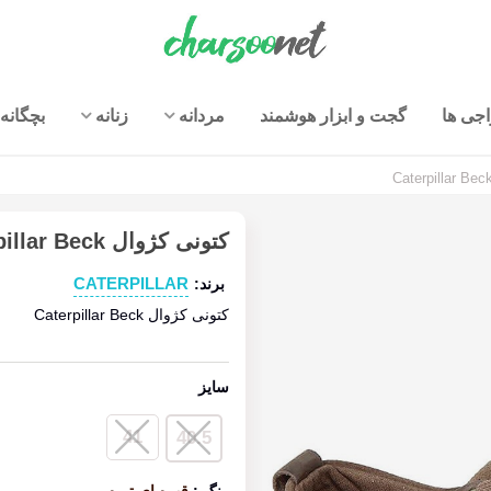
جی ها
گجت و ابزار هوشمند
مردانه
زنانه
بچگانه
کتونی کژوال Caterpillar Beck
CATERPILLAR
برند:
کتونی کژوال Caterpillar Beck
سایز
41
40.5