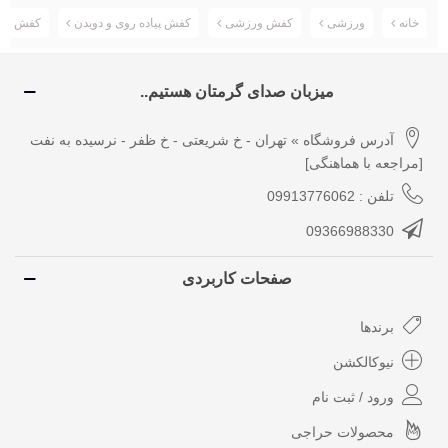
خانه
ورزشی
کفش ورزشی
کفش پیاده روی و دویدن
کفش ورزشی سالام
میزبان صدای گرمتان هستیم..
آدرس فروشگاه » تهران - خ شریعتی - خ ظفر - نرسیده به نفت
[مراجعه با هماهنگی]
تلفن : 09913776062
09366988330
صفحات کاربردی
برندها
نیوکالکشن
ورود / ثبت نام
محصولات حراجی