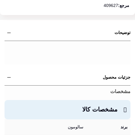
ادامه مطلب
مرجع:
409627
توضیحات
جزئیات محصول
مشخصات
مشخصات کالا
برند
سالومون