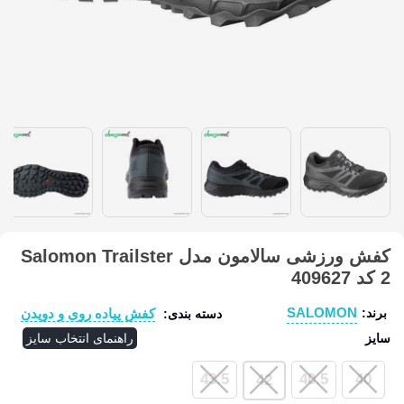
کفش ورزشی سالامون مدل Salomon Trailster
2 کد 409627
SALOMON
کفش پیاده روی و دویدن
برند:
دسته بندی:
سایز
راهنمای انتخاب سایز
43.5
40.5
40
42