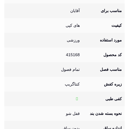
مناسب برای
آقایان
کیفیت
های کپی
مورد استفاده
ورزشی
کد محصول
415168
مناسب فصل
تمام فصول
زیره کفش
کنتاگریپ
کفی طبی
نحوه بسته شدن بند
قفل شو
اندازه ساق
بدون ساق