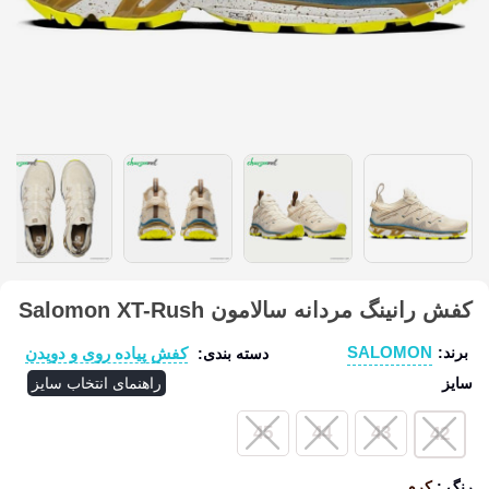
کفش رانینگ مردانه سالامون Salomon XT-Rush
SALOMON
کفش پیاده روی و دویدن
برند:
دسته بندی:
سایز
راهنمای انتخاب سایز
45
44
43
42
رنگ
:
کرم