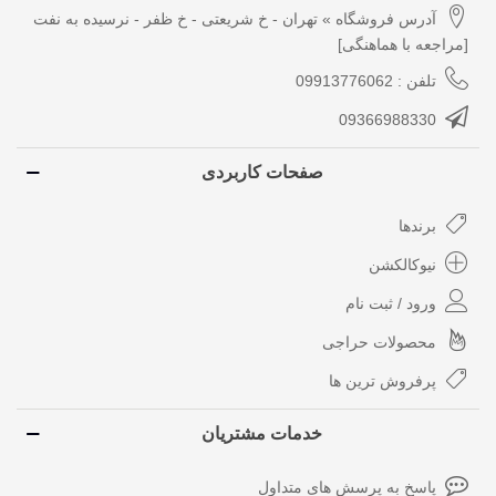
آدرس فروشگاه » تهران - خ شریعتی - خ ظفر - نرسیده به نفت
[مراجعه با هماهنگی]
تلفن : 09913776062
09366988330
صفحات کاربردی
برندها
نیوکالکشن
ورود / ثبت نام
محصولات حراجی
پرفروش ترین ها
خدمات مشتریان
پاسخ به پرسش های متداول