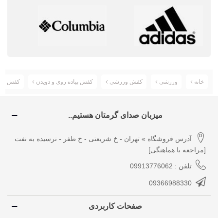
خانه
ورزشی
کفش ورزشی
کفش پیاده روی و دویدن
کفش تریال رانینگ
میزبان صدای گرمتان هستیم..
آدرس فروشگاه » تهران - خ شریعتی - خ ظفر - نرسیده به نفت
[مراجعه با هماهنگی]
تلفن : 09913776062
09366988330
صفحات کاربردی