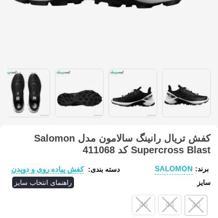
کفش تریال رانینگ سالامون مدل Salomon
Supercross Blast کد 411068
SALOMON
کفش پیاده روی و دویدن
برند:
دسته بندی:
سایز
راهنمای انتخاب سایز
46
44
40