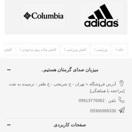
خانه
ورزشی
کفش ورزشی
کفش پیاده روی و دویدن
کفش رانینگ سالامون
میزبان صدای گرمتان هستیم..
آدرس فروشگاه » تهران - خ شریعتی - خ ظفر - نرسیده به نفت
[مراجعه با هماهنگی]
تلفن : 09913776062
09366988330
صفحات کاربردی