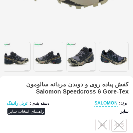
کفش پیاده روی و دویدن مردانه سالومون
Salomon Speedcross 6 Gore-Tex
SALOMON
تریل رانینگ
برند:
دسته بندی:
سایز
راهنمای انتخاب سایز
44
43.5