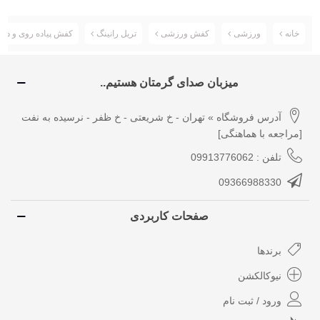
خانه
ورزشی
کفش ورزشی
تریل رانینگ
کفش پیاده روی و دویدن مردانه سالوم
میزبان صدای گرمتان هستیم..
آدرس فروشگاه » تهران - خ شریعتی - خ ظفر - نرسیده به نفت
[مراجعه با هماهنگی]
تلفن : 09913776062
09366988330
صفحات کاربردی
برندها
نیوکالکشن
ورود / ثبت نام