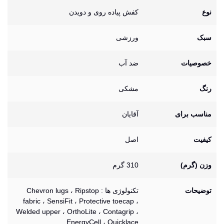
نوع
کفش پیاده روی و دویدن
سبک
ورزشی
خصوصیات
ضد آب
رنگ
مشکی
مناسب برای
آقایان
کیفیت
اصل
وزن (گرم)
310 گرم
توضیحات
تکنولوژی ها : Chevron lugs ، Ripstop
fabric ، SensiFit ، Protective toecap ،
Welded upper ، OrthoLite ، Contagrip ،
EnergyCell ، Quicklace