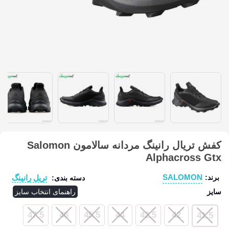
کفش تریال رانینگ مردانه سالامون Salomon
Alphacross Gtx
SALOMON
تریل رانینگ
برند:
دسته بندی:
سایز
راهنمای انتخاب سایز
47.5
46
45.5
44
42.5
42
41.5