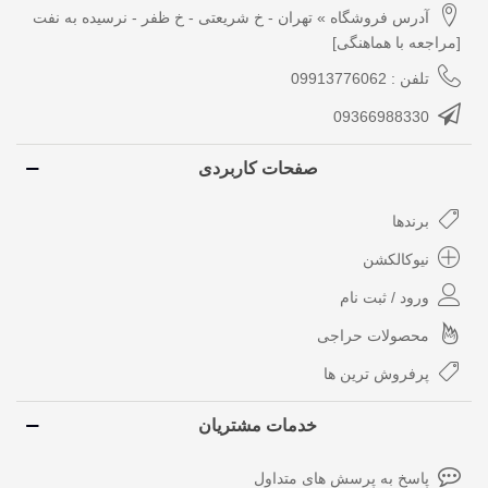
آدرس فروشگاه » تهران - خ شریعتی - خ ظفر - نرسیده به نفت
[مراجعه با هماهنگی]
تلفن : 09913776062
09366988330
صفحات کاربردی
برندها
نیوکالکشن
ورود / ثبت نام
محصولات حراجی
پرفروش ترین ها
خدمات مشتریان
پاسخ به پرسش های متداول